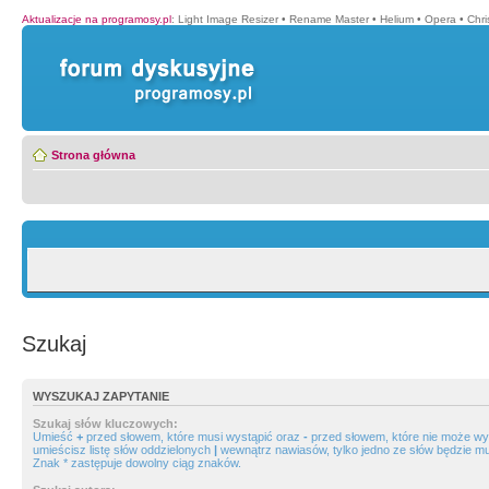
Aktualizacje na programosy.pl
:
Light Image Resizer
•
Rename Master
•
Helium
•
Opera
•
Chr
Strona główna
Szukaj
WYSZUKAJ ZAPYTANIE
Szukaj słów kluczowych:
Umieść
+
przed słowem, które musi wystąpić oraz
-
przed słowem, które nie może wys
umieścisz listę słów oddzielonych
|
wewnątrz nawiasów, tylko jedno ze słów będzie mu
Znak * zastępuje dowolny ciąg znaków.