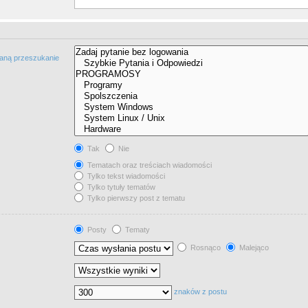
taną przeszukanie
Tak
Nie
Tematach oraz treściach wiadomości
Tylko tekst wiadomości
Tylko tytuły tematów
Tylko pierwszy post z tematu
Posty
Tematy
Rosnąco
Malejąco
znaków z postu