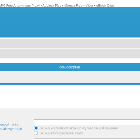
isPC Free Anonymous Proxy
•
Adblock Plus
•
Mixmax Free
•
Viber
•
uBlock Origin
OGŁOSZENIE:
tąpić. Jeśli
Szukaj wszystkich słów lub wyrażenia jeśli wpisano
siało wystąpić.
Szukaj któregokolwiek słowa