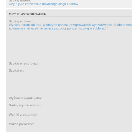
Szukaj autora:
Użyj * jako zamiennika dowolnego ciągu znaków.
OPCJE WYSZUKIWANIA
Szukaj w forach:
Wybierz forum lub fora, w których chcesz przeprowadzić wyszukiwanie. Subfora zos
automatycznie jeżeli nie wyłączysz opcji poniżej “szukaj w subforach“.
Szukaj w subforach:
Szukaj w:
Wyświetl wyniki jako:
Sortuj wyniki według:
Wyniki z ostatnich:
Pokaż pierwsze: