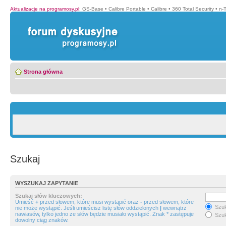
Aktualizacje na programosy.pl
:
GS-Base
•
Calibre Portable
•
Calibre
•
360 Total Security
•
n-
Strona główna
Szukaj
WYSZUKAJ ZAPYTANIE
Szukaj słów kluczowych:
Umieść
+
przed słowem, które musi wystąpić oraz
-
przed słowem, które
Szuk
nie może wystąpić. Jeśli umieścisz listę słów oddzielonych
|
wewnątrz
nawiasów, tylko jedno ze słów będzie musiało wystąpić. Znak * zastępuje
Szuk
dowolny ciąg znaków.