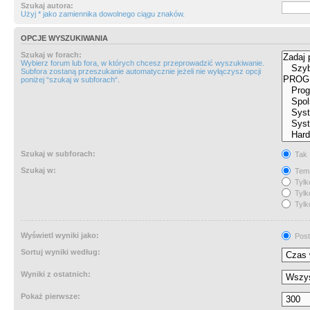
Szukaj autora:
Użyj * jako zamiennika dowolnego ciągu znaków.
OPCJE WYSZUKIWANIA
Szukaj w forach:
Wybierz forum lub fora, w których chcesz przeprowadzić wyszukiwanie.
Subfora zostaną przeszukanie automatycznie jeżeli nie wyłączysz opcji
poniżej “szukaj w subforach“.
Szukaj w subforach:
Tak
Szukaj w:
Tema
Tylk
Tylk
Tylk
Wyświetl wyniki jako:
Post
Sortuj wyniki według:
Wyniki z ostatnich:
Pokaż pierwsze: