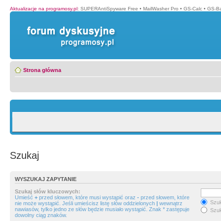
Aktualizacje na programosy.pl
:
SUPERAntiSpyware Free
•
MailWasher Pro
•
GS-Calc
•
GS-B
Strona główna
Szukaj
WYSZUKAJ ZAPYTANIE
Szukaj słów kluczowych:
Umieść
+
przed słowem, które musi wystąpić oraz
-
przed słowem, które
Szuk
nie może wystąpić. Jeśli umieścisz listę słów oddzielonych
|
wewnątrz
nawiasów, tylko jedno ze słów będzie musiało wystąpić. Znak * zastępuje
Szuk
dowolny ciąg znaków.