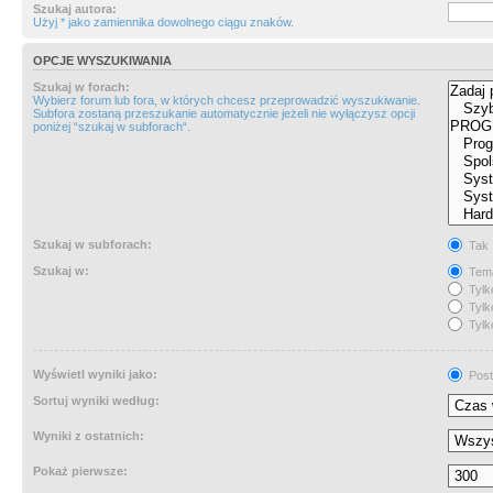
Szukaj autora:
Użyj * jako zamiennika dowolnego ciągu znaków.
OPCJE WYSZUKIWANIA
Szukaj w forach:
Wybierz forum lub fora, w których chcesz przeprowadzić wyszukiwanie.
Subfora zostaną przeszukanie automatycznie jeżeli nie wyłączysz opcji
poniżej “szukaj w subforach“.
Szukaj w subforach:
Tak
Szukaj w:
Tema
Tylk
Tylk
Tylk
Wyświetl wyniki jako:
Post
Sortuj wyniki według:
Wyniki z ostatnich:
Pokaż pierwsze: