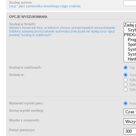
Szukaj autora:
Użyj * jako zamiennika dowolnego ciągu znaków.
OPCJE WYSZUKIWANIA
Szukaj w forach:
Wybierz forum lub fora, w których chcesz przeprowadzić wyszukiwanie.
Subfora zostaną przeszukanie automatycznie jeżeli nie wyłączysz opcji
poniżej “szukaj w subforach“.
Szukaj w subforach:
Tak
Szukaj w:
Tema
Tylk
Tylk
Tylk
Wyświetl wyniki jako:
Post
Sortuj wyniki według:
Wyniki z ostatnich:
Pokaż pierwsze: