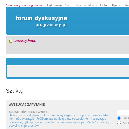
Aktualizacje na programosy.pl
:
Light Image Resizer
•
Rename Master
•
Helium
•
Opera
•
Chr
Strona główna
Szukaj
WYSZUKAJ ZAPYTANIE
Szukaj słów kluczowych:
Umieść
+
przed słowem, które musi wystąpić oraz
-
przed słowem, które
Szuk
nie może wystąpić. Jeśli umieścisz listę słów oddzielonych
|
wewnątrz
nawiasów, tylko jedno ze słów będzie musiało wystąpić. Znak * zastępuje
Szuk
dowolny ciąg znaków.