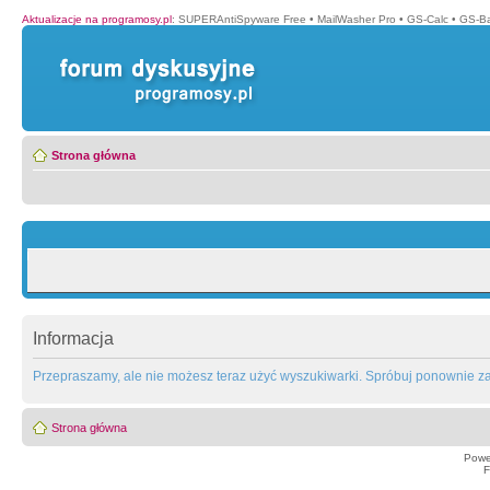
Aktualizacje na programosy.pl
:
SUPERAntiSpyware Free
•
MailWasher Pro
•
GS-Calc
•
GS-B
Strona główna
Informacja
Przepraszamy, ale nie możesz teraz użyć wyszukiwarki. Spróbuj ponownie za 
Strona główna
Powe
F