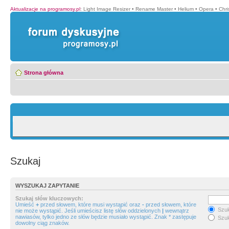
Aktualizacje na programosy.pl
:
Light Image Resizer
•
Rename Master
•
Helium
•
Opera
•
Chr
Strona główna
Szukaj
WYSZUKAJ ZAPYTANIE
Szukaj słów kluczowych:
Umieść
+
przed słowem, które musi wystąpić oraz
-
przed słowem, które
Szuk
nie może wystąpić. Jeśli umieścisz listę słów oddzielonych
|
wewnątrz
nawiasów, tylko jedno ze słów będzie musiało wystąpić. Znak * zastępuje
Szuk
dowolny ciąg znaków.