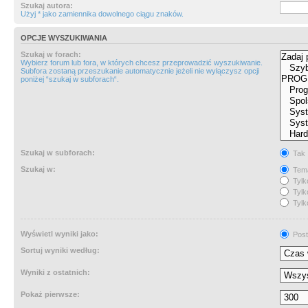
Szukaj autora:
Użyj * jako zamiennika dowolnego ciągu znaków.
OPCJE WYSZUKIWANIA
Szukaj w forach:
Wybierz forum lub fora, w których chcesz przeprowadzić wyszukiwanie.
Subfora zostaną przeszukanie automatycznie jeżeli nie wyłączysz opcji
poniżej “szukaj w subforach“.
Szukaj w subforach:
Tak
Szukaj w:
Tema
Tylk
Tylk
Tylk
Wyświetl wyniki jako:
Post
Sortuj wyniki według:
Wyniki z ostatnich:
Pokaż pierwsze: