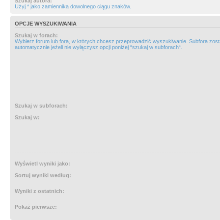
Szukaj autora:
Użyj * jako zamiennika dowolnego ciągu znaków.
OPCJE WYSZUKIWANIA
Szukaj w forach:
Wybierz forum lub fora, w których chcesz przeprowadzić wyszukiwanie. Subfora zos
automatycznie jeżeli nie wyłączysz opcji poniżej “szukaj w subforach“.
Szukaj w subforach:
Szukaj w:
Wyświetl wyniki jako:
Sortuj wyniki według:
Wyniki z ostatnich:
Pokaż pierwsze: