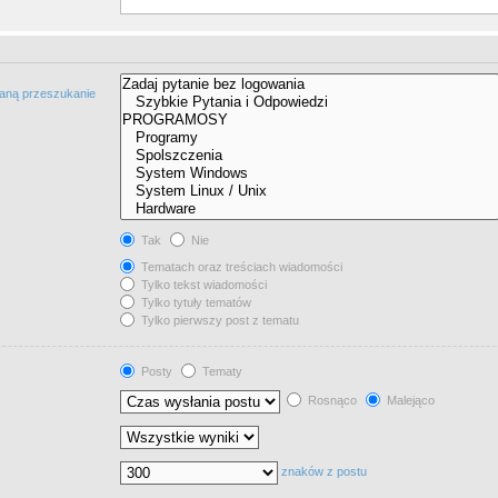
taną przeszukanie
Tak
Nie
Tematach oraz treściach wiadomości
Tylko tekst wiadomości
Tylko tytuły tematów
Tylko pierwszy post z tematu
Posty
Tematy
Rosnąco
Malejąco
znaków z postu