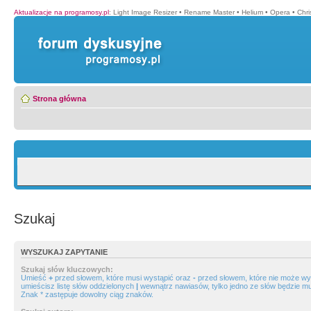
Aktualizacje na programosy.pl
:
Light Image Resizer
•
Rename Master
•
Helium
•
Opera
•
Chr
Strona główna
Szukaj
WYSZUKAJ ZAPYTANIE
Szukaj słów kluczowych:
Umieść
+
przed słowem, które musi wystąpić oraz
-
przed słowem, które nie może wys
umieścisz listę słów oddzielonych
|
wewnątrz nawiasów, tylko jedno ze słów będzie mu
Znak * zastępuje dowolny ciąg znaków.