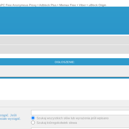
isPC Free Anonymous Proxy
•
Adblock Plus
•
Mixmax Free
•
Viber
•
uBlock Origin
OGŁOSZENIE:
tąpić. Jeśli
Szukaj wszystkich słów lub wyrażenia jeśli wpisano
siało wystąpić.
Szukaj któregokolwiek słowa