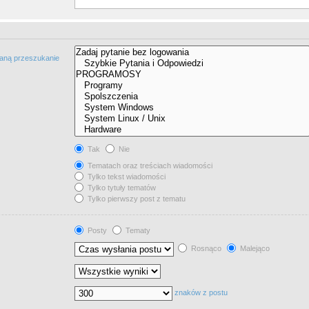
taną przeszukanie
Tak
Nie
Tematach oraz treściach wiadomości
Tylko tekst wiadomości
Tylko tytuły tematów
Tylko pierwszy post z tematu
Posty
Tematy
Rosnąco
Malejąco
znaków z postu