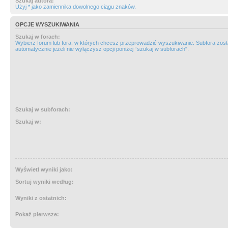
Szukaj autora:
Użyj * jako zamiennika dowolnego ciągu znaków.
OPCJE WYSZUKIWANIA
Szukaj w forach:
Wybierz forum lub fora, w których chcesz przeprowadzić wyszukiwanie. Subfora zos
automatycznie jeżeli nie wyłączysz opcji poniżej “szukaj w subforach“.
Szukaj w subforach:
Szukaj w:
Wyświetl wyniki jako:
Sortuj wyniki według:
Wyniki z ostatnich:
Pokaż pierwsze: