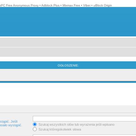
isPC Free Anonymous Proxy
•
Adblock Plus
•
Mixmax Free
•
Viber
•
uBlock Origin
OGŁOSZENIE:
tąpić. Jeśli
Szukaj wszystkich słów lub wyrażenia jeśli wpisano
siało wystąpić.
Szukaj któregokolwiek słowa