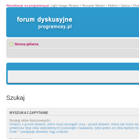
Aktualizacje na programosy.pl
:
Light Image Resizer
•
Rename Master
•
Helium
•
Opera
•
Chr
Strona główna
Szukaj
WYSZUKAJ ZAPYTANIE
Szukaj słów kluczowych:
Umieść
+
przed słowem, które musi wystąpić oraz
-
przed słowem, które nie może wys
umieścisz listę słów oddzielonych
|
wewnątrz nawiasów, tylko jedno ze słów będzie mu
Znak * zastępuje dowolny ciąg znaków.