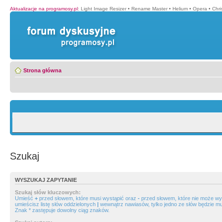
Aktualizacje na programosy.pl
:
Light Image Resizer
•
Rename Master
•
Helium
•
Opera
•
Chr
Strona główna
Szukaj
WYSZUKAJ ZAPYTANIE
Szukaj słów kluczowych:
Umieść
+
przed słowem, które musi wystąpić oraz
-
przed słowem, które nie może wys
umieścisz listę słów oddzielonych
|
wewnątrz nawiasów, tylko jedno ze słów będzie mu
Znak * zastępuje dowolny ciąg znaków.