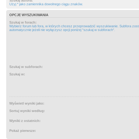
Szukaj autora:
Użyj * jako zamiennika dowolnego ciągu znaków.
OPCJE WYSZUKIWANIA
Szukaj w forach:
Wybierz forum lub fora, w których chcesz przeprowadzić wyszukiwanie. Subfora zos
automatycznie jeżeli nie wyłączysz opcji poniżej “szukaj w subforach“.
Szukaj w subforach:
Szukaj w:
Wyświetl wyniki jako:
Sortuj wyniki według:
Wyniki z ostatnich:
Pokaż pierwsze: