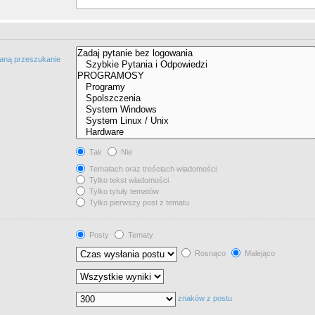
taną przeszukanie
Tak
Nie
Tematach oraz treściach wiadomości
Tylko tekst wiadomości
Tylko tytuły tematów
Tylko pierwszy post z tematu
Posty
Tematy
Rosnąco
Malejąco
znaków z postu