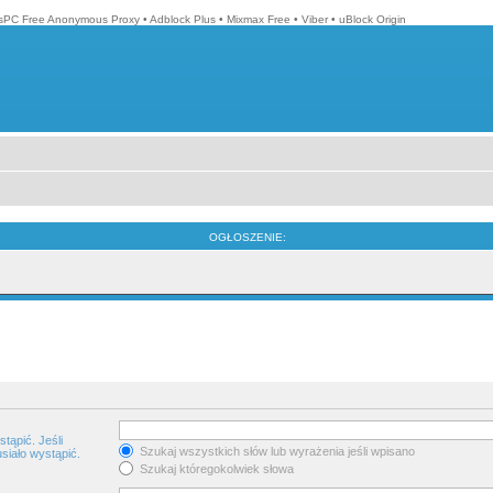
isPC Free Anonymous Proxy
•
Adblock Plus
•
Mixmax Free
•
Viber
•
uBlock Origin
OGŁOSZENIE:
tąpić. Jeśli
Szukaj wszystkich słów lub wyrażenia jeśli wpisano
siało wystąpić.
Szukaj któregokolwiek słowa