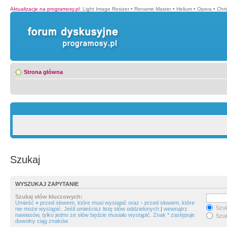
Aktualizacje na programosy.pl
:
Light Image Resizer
•
Rename Master
•
Helium
•
Opera
•
Chr
Strona główna
Szukaj
WYSZUKAJ ZAPYTANIE
Szukaj słów kluczowych:
Umieść
+
przed słowem, które musi wystąpić oraz
-
przed słowem, które
Szuk
nie może wystąpić. Jeśli umieścisz listę słów oddzielonych
|
wewnątrz
nawiasów, tylko jedno ze słów będzie musiało wystąpić. Znak * zastępuje
Szuk
dowolny ciąg znaków.