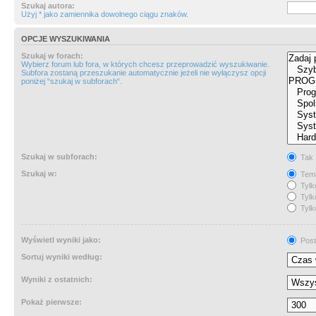
Szukaj autora:
Użyj * jako zamiennika dowolnego ciągu znaków.
OPCJE WYSZUKIWANIA
Szukaj w forach:
Wybierz forum lub fora, w których chcesz przeprowadzić wyszukiwanie.
Subfora zostaną przeszukanie automatycznie jeżeli nie wyłączysz opcji
poniżej “szukaj w subforach“.
Szukaj w subforach:
Tak
Szukaj w:
Tema
Tylk
Tylk
Tylk
Wyświetl wyniki jako:
Post
Sortuj wyniki według:
Wyniki z ostatnich:
Pokaż pierwsze: