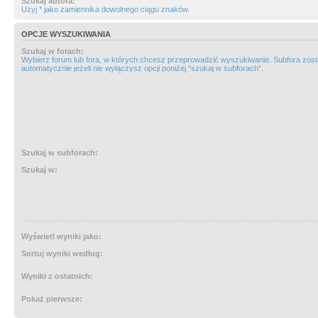
Szukaj autora:
Użyj * jako zamiennika dowolnego ciągu znaków.
OPCJE WYSZUKIWANIA
Szukaj w forach:
Wybierz forum lub fora, w których chcesz przeprowadzić wyszukiwanie. Subfora zos
automatycznie jeżeli nie wyłączysz opcji poniżej “szukaj w subforach“.
Szukaj w subforach:
Szukaj w:
Wyświetl wyniki jako:
Sortuj wyniki według:
Wyniki z ostatnich:
Pokaż pierwsze: