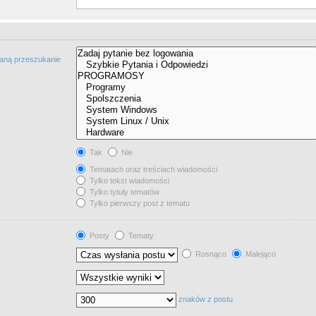
taną przeszukanie
Tak
Nie
Tematach oraz treściach wiadomości
Tylko tekst wiadomości
Tylko tytuły tematów
Tylko pierwszy post z tematu
Posty
Tematy
Rosnąco
Malejąco
znaków z postu