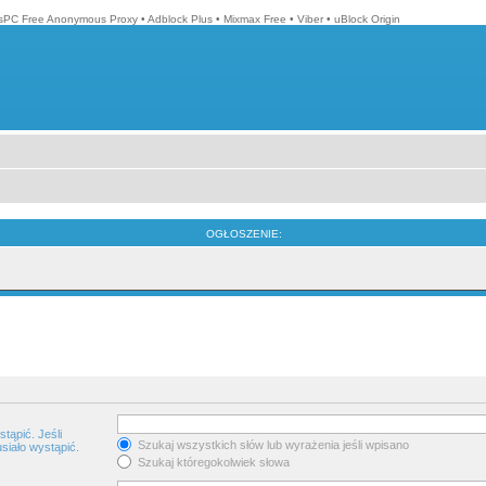
isPC Free Anonymous Proxy
•
Adblock Plus
•
Mixmax Free
•
Viber
•
uBlock Origin
OGŁOSZENIE:
tąpić. Jeśli
Szukaj wszystkich słów lub wyrażenia jeśli wpisano
siało wystąpić.
Szukaj któregokolwiek słowa