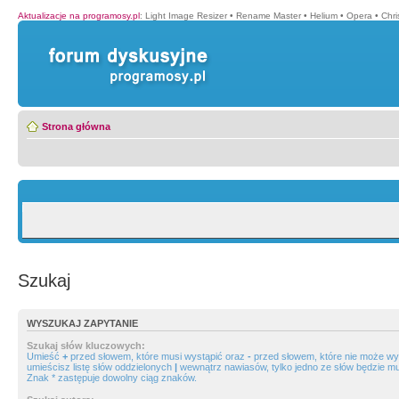
Aktualizacje na programosy.pl
:
Light Image Resizer
•
Rename Master
•
Helium
•
Opera
•
Chr
Strona główna
Szukaj
WYSZUKAJ ZAPYTANIE
Szukaj słów kluczowych:
Umieść
+
przed słowem, które musi wystąpić oraz
-
przed słowem, które nie może wys
umieścisz listę słów oddzielonych
|
wewnątrz nawiasów, tylko jedno ze słów będzie mu
Znak * zastępuje dowolny ciąg znaków.