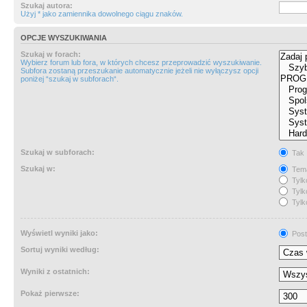
Szukaj autora:
Użyj * jako zamiennika dowolnego ciągu znaków.
OPCJE WYSZUKIWANIA
Szukaj w forach:
Wybierz forum lub fora, w których chcesz przeprowadzić wyszukiwanie.
Subfora zostaną przeszukanie automatycznie jeżeli nie wyłączysz opcji
poniżej “szukaj w subforach“.
Szukaj w subforach:
Tak
Szukaj w:
Tema
Tylk
Tylk
Tylk
Wyświetl wyniki jako:
Post
Sortuj wyniki według:
Wyniki z ostatnich:
Pokaż pierwsze: