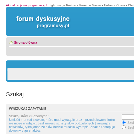
Aktualizacje na programosy.pl
:
Light Image Resizer
•
Rename Master
•
Helium
•
Opera
•
Chr
Strona główna
Szukaj
WYSZUKAJ ZAPYTANIE
Szukaj słów kluczowych:
Umieść
+
przed słowem, które musi wystąpić oraz
-
przed słowem, które
Szuk
nie może wystąpić. Jeśli umieścisz listę słów oddzielonych
|
wewnątrz
nawiasów, tylko jedno ze słów będzie musiało wystąpić. Znak * zastępuje
Szuk
dowolny ciąg znaków.