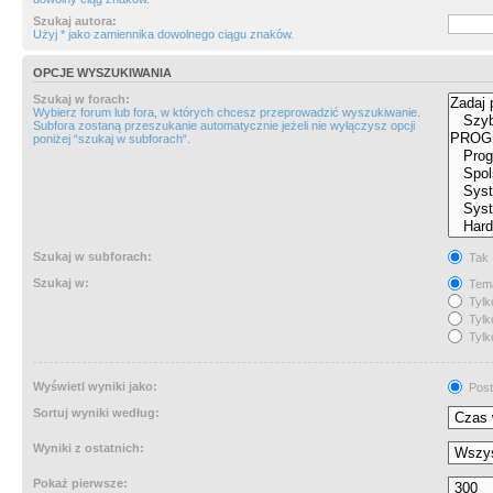
Szukaj autora:
Użyj * jako zamiennika dowolnego ciągu znaków.
OPCJE WYSZUKIWANIA
Szukaj w forach:
Wybierz forum lub fora, w których chcesz przeprowadzić wyszukiwanie.
Subfora zostaną przeszukanie automatycznie jeżeli nie wyłączysz opcji
poniżej “szukaj w subforach“.
Szukaj w subforach:
Tak
Szukaj w:
Tema
Tylk
Tylk
Tylk
Wyświetl wyniki jako:
Post
Sortuj wyniki według:
Wyniki z ostatnich:
Pokaż pierwsze: