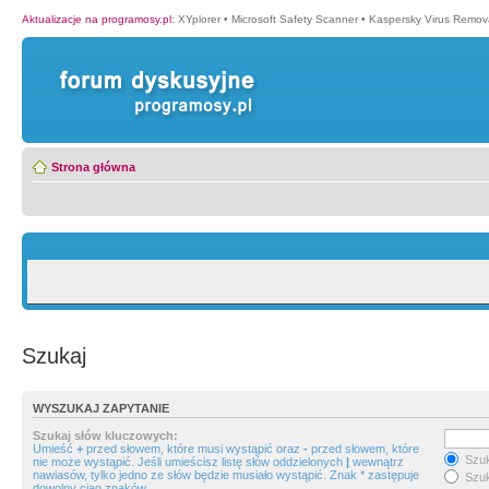
Aktualizacje na programosy.pl
:
XYplorer
•
Microsoft Safety Scanner
•
Kaspersky Virus Remova
Strona główna
Szukaj
WYSZUKAJ ZAPYTANIE
Szukaj słów kluczowych:
Umieść
+
przed słowem, które musi wystąpić oraz
-
przed słowem, które
Szuk
nie może wystąpić. Jeśli umieścisz listę słów oddzielonych
|
wewnątrz
nawiasów, tylko jedno ze słów będzie musiało wystąpić. Znak * zastępuje
Szuk
dowolny ciąg znaków.