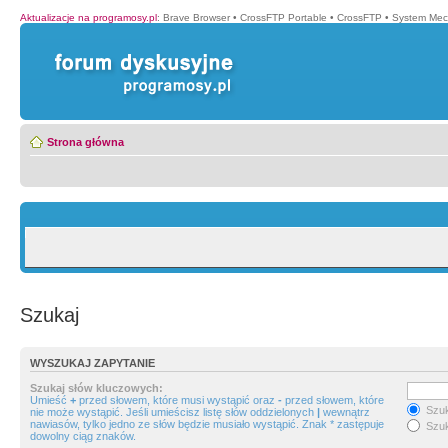
Aktualizacje na programosy.pl
:
Brave Browser
•
CrossFTP Portable
•
CrossFTP
•
System Mec
Strona główna
Szukaj
WYSZUKAJ ZAPYTANIE
Szukaj słów kluczowych:
Umieść
+
przed słowem, które musi wystąpić oraz
-
przed słowem, które
Szuk
nie może wystąpić. Jeśli umieścisz listę słów oddzielonych
|
wewnątrz
nawiasów, tylko jedno ze słów będzie musiało wystąpić. Znak * zastępuje
Szuk
dowolny ciąg znaków.