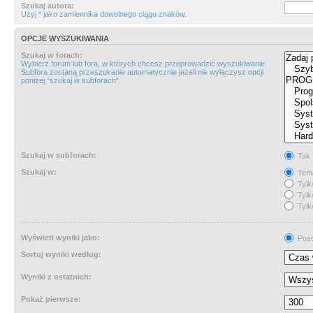
Szukaj autora:
Użyj * jako zamiennika dowolnego ciągu znaków.
OPCJE WYSZUKIWANIA
Szukaj w forach:
Wybierz forum lub fora, w których chcesz przeprowadzić wyszukiwanie.
Subfora zostaną przeszukanie automatycznie jeżeli nie wyłączysz opcji
poniżej “szukaj w subforach“.
Szukaj w subforach:
Tak
Szukaj w:
Tema
Tylk
Tylk
Tylk
Wyświetl wyniki jako:
Post
Sortuj wyniki według:
Wyniki z ostatnich:
Pokaż pierwsze: