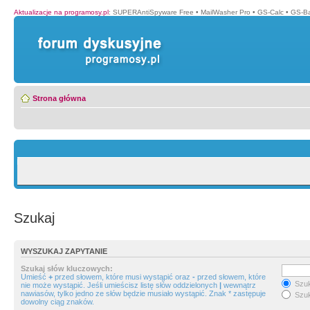
Aktualizacje na programosy.pl
:
SUPERAntiSpyware Free
•
MailWasher Pro
•
GS-Calc
•
GS-B
Strona główna
Szukaj
WYSZUKAJ ZAPYTANIE
Szukaj słów kluczowych:
Umieść
+
przed słowem, które musi wystąpić oraz
-
przed słowem, które
Szuk
nie może wystąpić. Jeśli umieścisz listę słów oddzielonych
|
wewnątrz
nawiasów, tylko jedno ze słów będzie musiało wystąpić. Znak * zastępuje
Szuk
dowolny ciąg znaków.