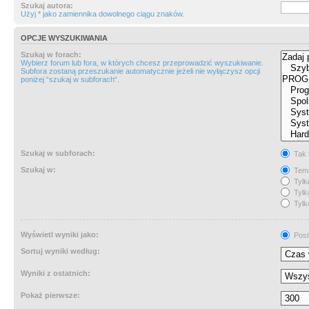
Szukaj autora:
Użyj * jako zamiennika dowolnego ciągu znaków.
OPCJE WYSZUKIWANIA
Szukaj w forach:
Wybierz forum lub fora, w których chcesz przeprowadzić wyszukiwanie.
Subfora zostaną przeszukanie automatycznie jeżeli nie wyłączysz opcji
poniżej “szukaj w subforach“.
Szukaj w subforach:
Tak
Szukaj w:
Tema
Tylk
Tylk
Tylk
Wyświetl wyniki jako:
Post
Sortuj wyniki według:
Wyniki z ostatnich:
Pokaż pierwsze: