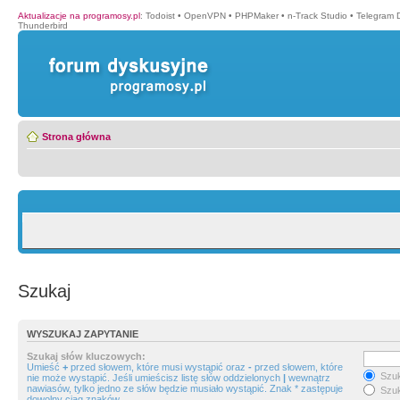
Aktualizacje na programosy.pl
:
Todoist
•
OpenVPN
•
PHPMaker
•
n-Track Studio
•
Telegram 
Thunderbird
Strona główna
Szukaj
WYSZUKAJ ZAPYTANIE
Szukaj słów kluczowych:
Umieść
+
przed słowem, które musi wystąpić oraz
-
przed słowem, które
Szuk
nie może wystąpić. Jeśli umieścisz listę słów oddzielonych
|
wewnątrz
nawiasów, tylko jedno ze słów będzie musiało wystąpić. Znak * zastępuje
Szuk
dowolny ciąg znaków.