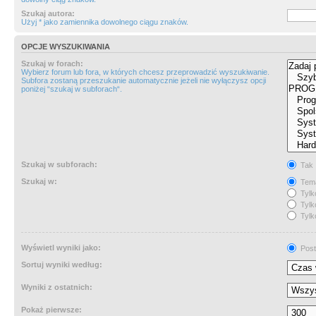
Szukaj autora:
Użyj * jako zamiennika dowolnego ciągu znaków.
OPCJE WYSZUKIWANIA
Szukaj w forach:
Wybierz forum lub fora, w których chcesz przeprowadzić wyszukiwanie.
Subfora zostaną przeszukanie automatycznie jeżeli nie wyłączysz opcji
poniżej “szukaj w subforach“.
Szukaj w subforach:
Tak
Szukaj w:
Tema
Tylk
Tylk
Tylk
Wyświetl wyniki jako:
Post
Sortuj wyniki według:
Wyniki z ostatnich:
Pokaż pierwsze: