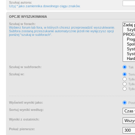
Szukaj autora:
Użyj * jako zamiennika dowolnego ciągu znaków.
OPCJE WYSZUKIWANIA
Szukaj w forach:
Wybierz forum lub fora, w których chcesz przeprowadzić wyszukiwanie.
Subfora zostaną przeszukanie automatycznie jeżeli nie wyłączysz opcji
poniżej “szukaj w subforach“.
Szukaj w subforach:
Tak
Szukaj w:
Tema
Tylk
Tylk
Tylk
Wyświetl wyniki jako:
Post
Sortuj wyniki według:
Wyniki z ostatnich:
Pokaż pierwsze: