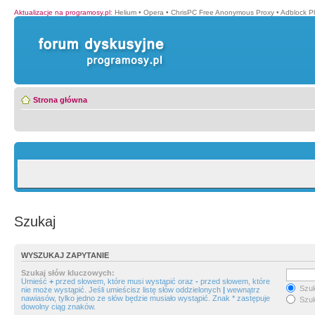
Aktualizacje na programosy.pl
:
Helium
•
Opera
•
ChrisPC Free Anonymous Proxy
•
Adblock P
Strona główna
Szukaj
WYSZUKAJ ZAPYTANIE
Szukaj słów kluczowych:
Umieść
+
przed słowem, które musi wystąpić oraz
-
przed słowem, które
Szuk
nie może wystąpić. Jeśli umieścisz listę słów oddzielonych
|
wewnątrz
nawiasów, tylko jedno ze słów będzie musiało wystąpić. Znak * zastępuje
Szuk
dowolny ciąg znaków.