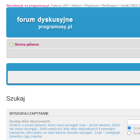
Aktualizacje na programosy.pl
:
Faktura VAT
•
Helium
•
PhpStorm
•
ReSharper
•
IntelliJ IDEA
Strona główna
Szukaj
WYSZUKAJ ZAPYTANIE
Szukaj słów kluczowych:
Umieść
+
przed słowem, które musi wystąpić oraz
-
przed słowem, które
Szuk
nie może wystąpić. Jeśli umieścisz listę słów oddzielonych
|
wewnątrz
nawiasów, tylko jedno ze słów będzie musiało wystąpić. Znak * zastępuje
Szuk
dowolny ciąg znaków.