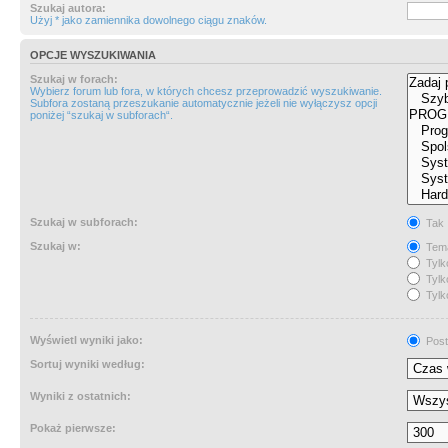
Szukaj autora:
Użyj * jako zamiennika dowolnego ciągu znaków.
OPCJE WYSZUKIWANIA
Szukaj w forach:
Wybierz forum lub fora, w których chcesz przeprowadzić wyszukiwanie.
Subfora zostaną przeszukanie automatycznie jeżeli nie wyłączysz opcji
poniżej “szukaj w subforach“.
Szukaj w subforach:
Tak
Szukaj w:
Tema
Tylk
Tylk
Tylk
Wyświetl wyniki jako:
Post
Sortuj wyniki według:
Wyniki z ostatnich:
Pokaż pierwsze: