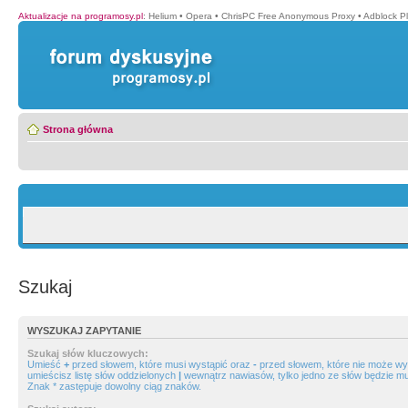
Aktualizacje na programosy.pl
:
Helium
•
Opera
•
ChrisPC Free Anonymous Proxy
•
Adblock P
Strona główna
Szukaj
WYSZUKAJ ZAPYTANIE
Szukaj słów kluczowych:
Umieść
+
przed słowem, które musi wystąpić oraz
-
przed słowem, które nie może wys
umieścisz listę słów oddzielonych
|
wewnątrz nawiasów, tylko jedno ze słów będzie mu
Znak * zastępuje dowolny ciąg znaków.