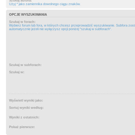
Szukaj autora:
Użyj * jako zamiennika dowolnego ciągu znaków.
OPCJE WYSZUKIWANIA
Szukaj w forach:
Wybierz forum lub fora, w których chcesz przeprowadzić wyszukiwanie. Subfora zos
automatycznie jeżeli nie wyłączysz opcji poniżej “szukaj w subforach“.
Szukaj w subforach:
Szukaj w:
Wyświetl wyniki jako:
Sortuj wyniki według:
Wyniki z ostatnich:
Pokaż pierwsze: