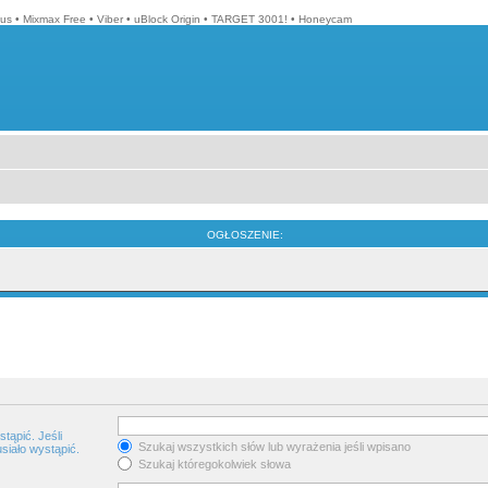
lus
•
Mixmax Free
•
Viber
•
uBlock Origin
•
TARGET 3001!
•
Honeycam
OGŁOSZENIE:
tąpić. Jeśli
Szukaj wszystkich słów lub wyrażenia jeśli wpisano
siało wystąpić.
Szukaj któregokolwiek słowa