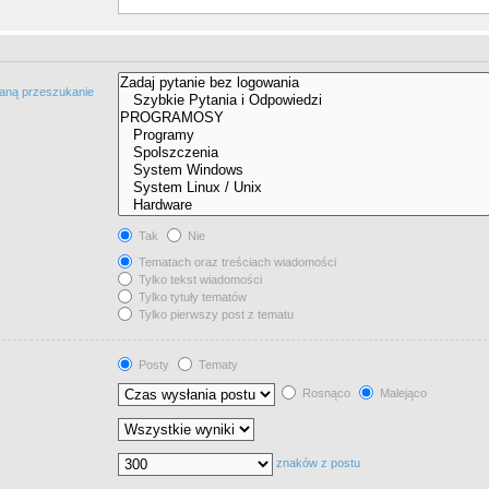
taną przeszukanie
Tak
Nie
Tematach oraz treściach wiadomości
Tylko tekst wiadomości
Tylko tytuły tematów
Tylko pierwszy post z tematu
Posty
Tematy
Rosnąco
Malejąco
znaków z postu