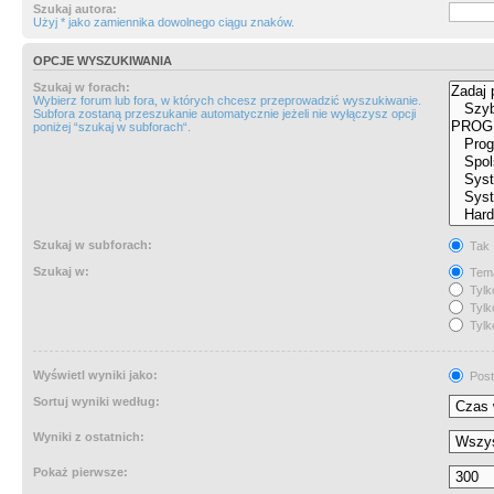
Szukaj autora:
Użyj * jako zamiennika dowolnego ciągu znaków.
OPCJE WYSZUKIWANIA
Szukaj w forach:
Wybierz forum lub fora, w których chcesz przeprowadzić wyszukiwanie.
Subfora zostaną przeszukanie automatycznie jeżeli nie wyłączysz opcji
poniżej “szukaj w subforach“.
Szukaj w subforach:
Tak
Szukaj w:
Tema
Tylk
Tylk
Tylk
Wyświetl wyniki jako:
Post
Sortuj wyniki według:
Wyniki z ostatnich:
Pokaż pierwsze: