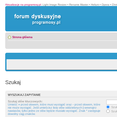
Aktualizacje na programosy.pl
:
Light Image Resizer
•
Rename Master
•
Helium
•
Opera
•
Chr
Strona główna
Szukaj
WYSZUKAJ ZAPYTANIE
Szukaj słów kluczowych:
Umieść
+
przed słowem, które musi wystąpić oraz
-
przed słowem, które
Szuk
nie może wystąpić. Jeśli umieścisz listę słów oddzielonych
|
wewnątrz
nawiasów, tylko jedno ze słów będzie musiało wystąpić. Znak * zastępuje
Szuk
dowolny ciąg znaków.