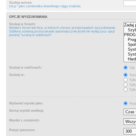
Szukaj autora:
Użyj * jako zamiennika dowolnego ciągu znaków.
OPCJE WYSZUKIWANIA
Szukaj w forach:
Wybierz forum lub fora, w których chcesz przeprowadzić wyszukiwanie.
Subfora zostaną przeszukanie automatycznie jeżeli nie wyłączysz opcji
poniżej “szukaj w subforach“.
Szukaj w subforach:
Tak
Szukaj w:
Tema
Tylk
Tylk
Tylk
Wyświetl wyniki jako:
Post
Sortuj wyniki według:
Wyniki z ostatnich:
Pokaż pierwsze: