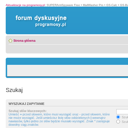
Aktualizacje na programosy.pl
:
SUPERAntiSpyware Free
•
MailWasher Pro
•
GS-Calc
•
GS-B
Strona główna
Szukaj
WYSZUKAJ ZAPYTANIE
Szukaj słów kluczowych:
Umieść
+
przed słowem, które musi wystąpić oraz
-
przed słowem, które
Szuk
nie może wystąpić. Jeśli umieścisz listę słów oddzielonych
|
wewnątrz
nawiasów, tylko jedno ze słów będzie musiało wystąpić. Znak * zastępuje
Szuk
dowolny ciąg znaków.