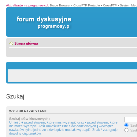
Aktualizacje na programosy.pl
:
Brave Browser
•
CrossFTP Portable
•
CrossFTP
•
System Mec
Strona główna
Szukaj
WYSZUKAJ ZAPYTANIE
Szukaj słów kluczowych:
Umieść
+
przed słowem, które musi wystąpić oraz
-
przed słowem, które
Szuk
nie może wystąpić. Jeśli umieścisz listę słów oddzielonych
|
wewnątrz
nawiasów, tylko jedno ze słów będzie musiało wystąpić. Znak * zastępuje
Szuk
dowolny ciąg znaków.