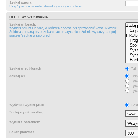
Szukaj autora:
Użyj * jako zamiennika dowolnego ciągu znaków.
OPCJE WYSZUKIWANIA
Szukaj w forach:
Wybierz forum lub fora, w których chcesz przeprowadzić wyszukiwanie.
Subfora zostaną przeszukanie automatycznie jeżeli nie wyłączysz opcji
poniżej “szukaj w subforach“.
Szukaj w subforach:
Tak
Szukaj w:
Tema
Tylk
Tylk
Tylk
Wyświetl wyniki jako:
Post
Sortuj wyniki według:
Wyniki z ostatnich:
Pokaż pierwsze: