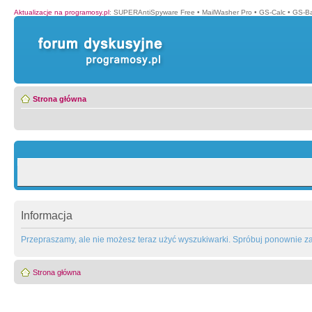
Aktualizacje na programosy.pl
:
SUPERAntiSpyware Free
•
MailWasher Pro
•
GS-Calc
•
GS-B
Strona główna
Informacja
Przepraszamy, ale nie możesz teraz użyć wyszukiwarki. Spróbuj ponownie za 
Strona główna