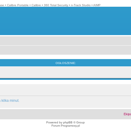
ase
•
Calibre Portable
•
Calibre
•
360 Total Security
•
n-Track Studio
•
AIMP
OGŁOSZENIE:
kilka minut.
Ekip
Powered by
phpBB
© Group
Forum Programosy.pl