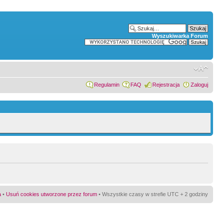
Wyszukiwarka Forum
Regulamin
FAQ
Rejestracja
Zaloguj
a
•
Usuń cookies utworzone przez forum
• Wszystkie czasy w strefie UTC + 2 godziny