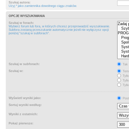
Szukaj autora:
Użyj * jako zamiennika dowolnego ciągu znaków.
OPCJE WYSZUKIWANIA
Szukaj w forach:
Wybierz forum lub fora, w których chcesz przeprowadzić wyszukiwanie.
Subfora zostaną przeszukanie automatycznie jeżeli nie wyłączysz opcji
poniżej “szukaj w subforach“.
Szukaj w subforach:
Tak
Szukaj w:
Tema
Tylk
Tylk
Tylk
Wyświetl wyniki jako:
Post
Sortuj wyniki według:
Wyniki z ostatnich:
Pokaż pierwsze: