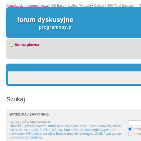
Aktualizacje na programosy.pl
:
GS-Base
•
Calibre Portable
•
Calibre
•
360 Total Security
•
n-
Strona główna
Szukaj
WYSZUKAJ ZAPYTANIE
Szukaj słów kluczowych:
Umieść
+
przed słowem, które musi wystąpić oraz
-
przed słowem, które
Szuk
nie może wystąpić. Jeśli umieścisz listę słów oddzielonych
|
wewnątrz
nawiasów, tylko jedno ze słów będzie musiało wystąpić. Znak * zastępuje
Szuk
dowolny ciąg znaków.