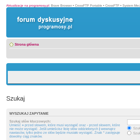
Aktualizacje na programosy.pl
:
Brave Browser
•
CrossFTP Portable
•
CrossFTP
•
System Mec
Strona główna
Szukaj
WYSZUKAJ ZAPYTANIE
Szukaj słów kluczowych:
Umieść
+
przed słowem, które musi wystąpić oraz
-
przed słowem, które
Szuk
nie może wystąpić. Jeśli umieścisz listę słów oddzielonych
|
wewnątrz
nawiasów, tylko jedno ze słów będzie musiało wystąpić. Znak * zastępuje
Szuk
dowolny ciąg znaków.