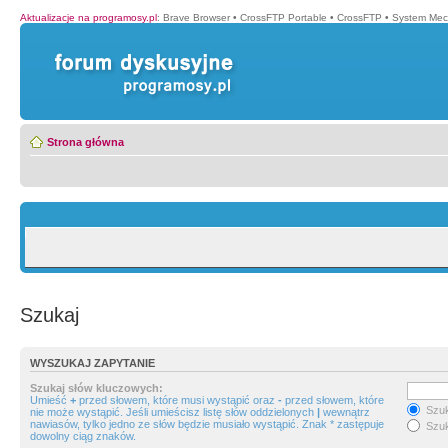
Aktualizacje na programosy.pl
:
Brave Browser
•
CrossFTP Portable
•
CrossFTP
•
System Mec
Strona główna
Szukaj
WYSZUKAJ ZAPYTANIE
Szukaj słów kluczowych:
Umieść
+
przed słowem, które musi wystąpić oraz
-
przed słowem, które
Szuk
nie może wystąpić. Jeśli umieścisz listę słów oddzielonych
|
wewnątrz
nawiasów, tylko jedno ze słów będzie musiało wystąpić. Znak * zastępuje
Szuk
dowolny ciąg znaków.