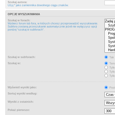
Szukaj autora:
Użyj * jako zamiennika dowolnego ciągu znaków.
OPCJE WYSZUKIWANIA
Szukaj w forach:
Wybierz forum lub fora, w których chcesz przeprowadzić wyszukiwanie.
Subfora zostaną przeszukanie automatycznie jeżeli nie wyłączysz opcji
poniżej “szukaj w subforach“.
Szukaj w subforach:
Tak
Szukaj w:
Tema
Tylk
Tylk
Tylk
Wyświetl wyniki jako:
Post
Sortuj wyniki według:
Wyniki z ostatnich:
Pokaż pierwsze: