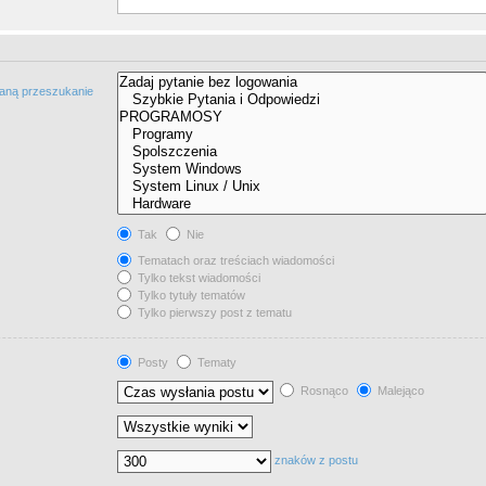
taną przeszukanie
Tak
Nie
Tematach oraz treściach wiadomości
Tylko tekst wiadomości
Tylko tytuły tematów
Tylko pierwszy post z tematu
Posty
Tematy
Rosnąco
Malejąco
znaków z postu