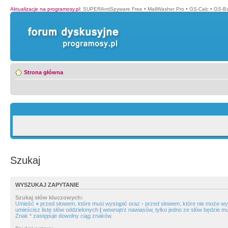
Aktualizacje na programosy.pl
:
SUPERAntiSpyware Free
•
MailWasher Pro
•
GS-Calc
•
GS-B
Strona główna
Szukaj
WYSZUKAJ ZAPYTANIE
Szukaj słów kluczowych:
Umieść
+
przed słowem, które musi wystąpić oraz
-
przed słowem, które nie może wys
umieścisz listę słów oddzielonych
|
wewnątrz nawiasów, tylko jedno ze słów będzie mu
Znak * zastępuje dowolny ciąg znaków.