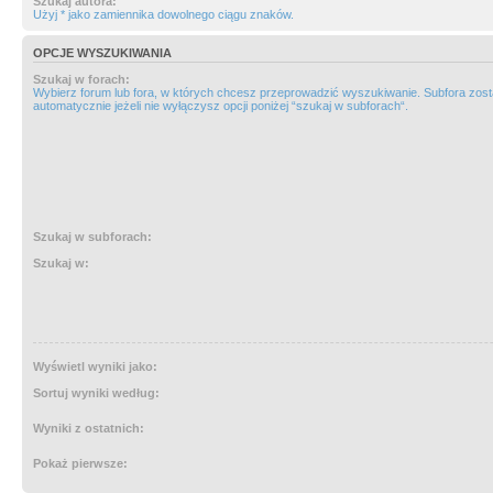
Szukaj autora:
Użyj * jako zamiennika dowolnego ciągu znaków.
OPCJE WYSZUKIWANIA
Szukaj w forach:
Wybierz forum lub fora, w których chcesz przeprowadzić wyszukiwanie. Subfora zos
automatycznie jeżeli nie wyłączysz opcji poniżej “szukaj w subforach“.
Szukaj w subforach:
Szukaj w:
Wyświetl wyniki jako:
Sortuj wyniki według:
Wyniki z ostatnich:
Pokaż pierwsze: