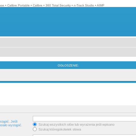
ase
•
Calibre Portable
•
Calibre
•
360 Total Security
•
n-Track Studio
•
AIMP
OGŁOSZENIE:
tąpić. Jeśli
Szukaj wszystkich słów lub wyrażenia jeśli wpisano
siało wystąpić.
Szukaj któregokolwiek słowa