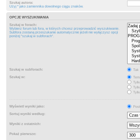
Szukaj autora:
Użyj * jako zamiennika dowolnego ciągu znaków.
OPCJE WYSZUKIWANIA
Szukaj w forach:
Wybierz forum lub fora, w których chcesz przeprowadzić wyszukiwanie.
Subfora zostaną przeszukanie automatycznie jeżeli nie wyłączysz opcji
poniżej “szukaj w subforach“.
Szukaj w subforach:
Tak
Szukaj w:
Tema
Tylk
Tylk
Tylk
Wyświetl wyniki jako:
Post
Sortuj wyniki według:
Wyniki z ostatnich:
Pokaż pierwsze: