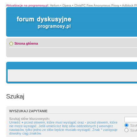
Aktualizacje na programosy.pl
:
Helium
•
Opera
•
ChrisPC Free Anonymous Proxy
•
Adblock P
Strona główna
Szukaj
WYSZUKAJ ZAPYTANIE
Szukaj słów kluczowych:
Umieść
+
przed słowem, które musi wystąpić oraz
-
przed słowem, które
Szuk
nie może wystąpić. Jeśli umieścisz listę słów oddzielonych
|
wewnątrz
nawiasów, tylko jedno ze słów będzie musiało wystąpić. Znak * zastępuje
Szuk
dowolny ciąg znaków.