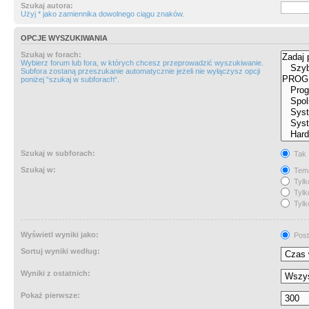
Szukaj autora:
Użyj * jako zamiennika dowolnego ciągu znaków.
OPCJE WYSZUKIWANIA
Szukaj w forach:
Wybierz forum lub fora, w których chcesz przeprowadzić wyszukiwanie.
Subfora zostaną przeszukanie automatycznie jeżeli nie wyłączysz opcji
poniżej “szukaj w subforach“.
Szukaj w subforach:
Tak
Szukaj w:
Tema
Tylk
Tylk
Tylk
Wyświetl wyniki jako:
Post
Sortuj wyniki według:
Wyniki z ostatnich:
Pokaż pierwsze: