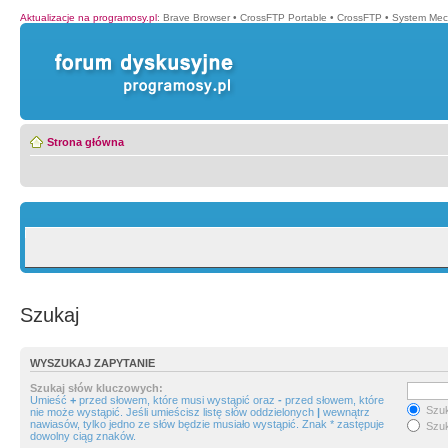
Aktualizacje na programosy.pl
:
Brave Browser
•
CrossFTP Portable
•
CrossFTP
•
System Mec
Strona główna
Szukaj
WYSZUKAJ ZAPYTANIE
Szukaj słów kluczowych:
Umieść
+
przed słowem, które musi wystąpić oraz
-
przed słowem, które
Szuk
nie może wystąpić. Jeśli umieścisz listę słów oddzielonych
|
wewnątrz
nawiasów, tylko jedno ze słów będzie musiało wystąpić. Znak * zastępuje
Szuk
dowolny ciąg znaków.