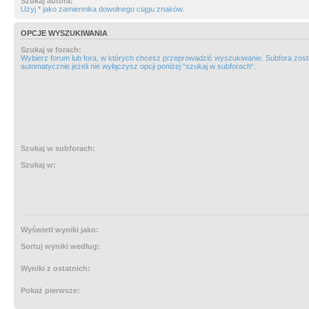
Szukaj autora:
Użyj * jako zamiennika dowolnego ciągu znaków.
OPCJE WYSZUKIWANIA
Szukaj w forach:
Wybierz forum lub fora, w których chcesz przeprowadzić wyszukiwanie. Subfora zos
automatycznie jeżeli nie wyłączysz opcji poniżej “szukaj w subforach“.
Szukaj w subforach:
Szukaj w:
Wyświetl wyniki jako:
Sortuj wyniki według:
Wyniki z ostatnich:
Pokaż pierwsze: