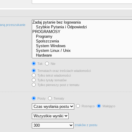
taną przeszukanie
Tak
Nie
Tematach oraz treściach wiadomości
Tylko tekst wiadomości
Tylko tytuły tematów
Tylko pierwszy post z tematu
Posty
Tematy
Rosnąco
Malejąco
znaków z postu