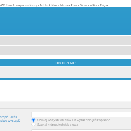
isPC Free Anonymous Proxy
•
Adblock Plus
•
Mixmax Free
•
Viber
•
uBlock Origin
OGŁOSZENIE:
tąpić. Jeśli
Szukaj wszystkich słów lub wyrażenia jeśli wpisano
siało wystąpić.
Szukaj któregokolwiek słowa