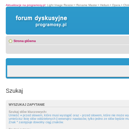
Aktualizacje na programosy.pl
:
Light Image Resizer
•
Rename Master
•
Helium
•
Opera
•
Chr
Strona główna
Szukaj
WYSZUKAJ ZAPYTANIE
Szukaj słów kluczowych:
Umieść
+
przed słowem, które musi wystąpić oraz
-
przed słowem, które nie może wys
umieścisz listę słów oddzielonych
|
wewnątrz nawiasów, tylko jedno ze słów będzie mu
Znak * zastępuje dowolny ciąg znaków.