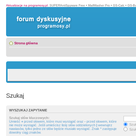
Aktualizacje na programosy.pl
:
SUPERAntiSpyware Free
•
MailWasher Pro
•
GS-Calc
•
GS-B
Strona główna
Szukaj
WYSZUKAJ ZAPYTANIE
Szukaj słów kluczowych:
Umieść
+
przed słowem, które musi wystąpić oraz
-
przed słowem, które
Szuk
nie może wystąpić. Jeśli umieścisz listę słów oddzielonych
|
wewnątrz
nawiasów, tylko jedno ze słów będzie musiało wystąpić. Znak * zastępuje
Szuk
dowolny ciąg znaków.