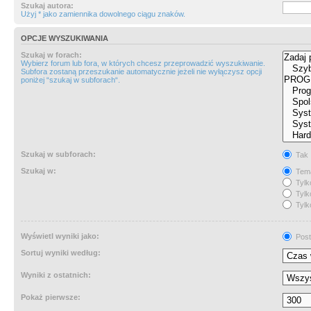
Szukaj autora:
Użyj * jako zamiennika dowolnego ciągu znaków.
OPCJE WYSZUKIWANIA
Szukaj w forach:
Wybierz forum lub fora, w których chcesz przeprowadzić wyszukiwanie.
Subfora zostaną przeszukanie automatycznie jeżeli nie wyłączysz opcji
poniżej “szukaj w subforach“.
Szukaj w subforach:
Tak
Szukaj w:
Tema
Tylk
Tylk
Tylk
Wyświetl wyniki jako:
Post
Sortuj wyniki według:
Wyniki z ostatnich:
Pokaż pierwsze: