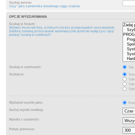
Szukaj autora:
Użyj * jako zamiennika dowolnego ciągu znaków.
OPCJE WYSZUKIWANIA
Szukaj w forach:
Wybierz forum lub fora, w których chcesz przeprowadzić wyszukiwanie.
Subfora zostaną przeszukanie automatycznie jeżeli nie wyłączysz opcji
poniżej “szukaj w subforach“.
Szukaj w subforach:
Tak
Szukaj w:
Tema
Tylk
Tylk
Tylk
Wyświetl wyniki jako:
Post
Sortuj wyniki według:
Wyniki z ostatnich:
Pokaż pierwsze: