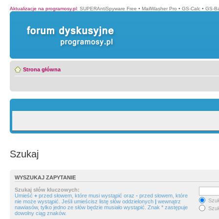
Aktualizacje na programosy.pl
:
SUPERAntiSpyware Free
•
MailWasher Pro
•
GS-Calc
•
GS-B
Strona główna
Szukaj
WYSZUKAJ ZAPYTANIE
Szukaj słów kluczowych:
Umieść
+
przed słowem, które musi wystąpić oraz
-
przed słowem, które
Szuk
nie może wystąpić. Jeśli umieścisz listę słów oddzielonych
|
wewnątrz
nawiasów, tylko jedno ze słów będzie musiało wystąpić. Znak * zastępuje
Szuk
dowolny ciąg znaków.