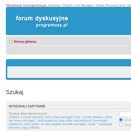
Aktualizacje na programosy.pl
:
emSzmal
•
PlayOn
•
Far Manager
•
Farbar Recovery Scan Too
Strona główna
Szukaj
WYSZUKAJ ZAPYTANIE
Szukaj słów kluczowych:
Umieść
+
przed słowem, które musi wystąpić oraz
-
przed słowem, które
Szuk
nie może wystąpić. Jeśli umieścisz listę słów oddzielonych
|
wewnątrz
nawiasów, tylko jedno ze słów będzie musiało wystąpić. Znak * zastępuje
Szuk
dowolny ciąg znaków.