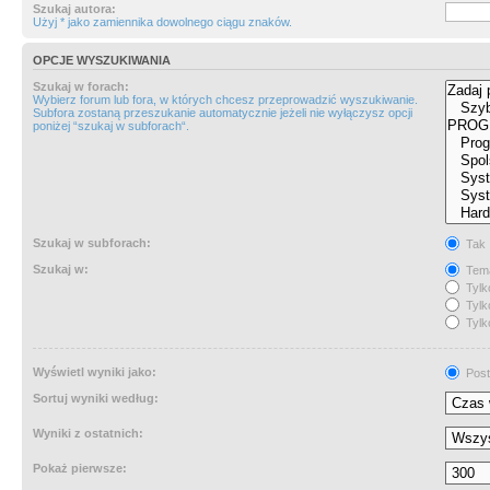
Szukaj autora:
Użyj * jako zamiennika dowolnego ciągu znaków.
OPCJE WYSZUKIWANIA
Szukaj w forach:
Wybierz forum lub fora, w których chcesz przeprowadzić wyszukiwanie.
Subfora zostaną przeszukanie automatycznie jeżeli nie wyłączysz opcji
poniżej “szukaj w subforach“.
Szukaj w subforach:
Tak
Szukaj w:
Tema
Tylk
Tylk
Tylk
Wyświetl wyniki jako:
Post
Sortuj wyniki według:
Wyniki z ostatnich:
Pokaż pierwsze: