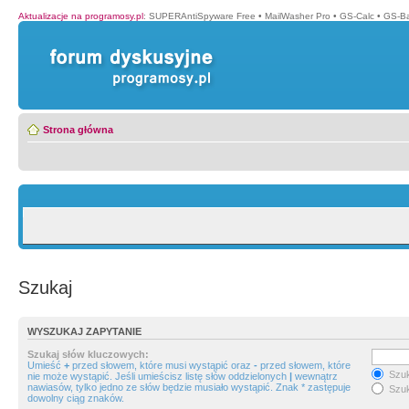
Aktualizacje na programosy.pl
:
SUPERAntiSpyware Free
•
MailWasher Pro
•
GS-Calc
•
GS-B
Strona główna
Szukaj
WYSZUKAJ ZAPYTANIE
Szukaj słów kluczowych:
Umieść
+
przed słowem, które musi wystąpić oraz
-
przed słowem, które
Szuk
nie może wystąpić. Jeśli umieścisz listę słów oddzielonych
|
wewnątrz
nawiasów, tylko jedno ze słów będzie musiało wystąpić. Znak * zastępuje
Szuk
dowolny ciąg znaków.