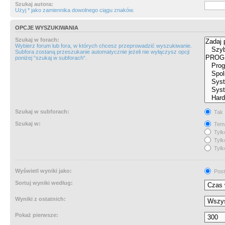
Szukaj autora:
Użyj * jako zamiennika dowolnego ciągu znaków.
OPCJE WYSZUKIWANIA
Szukaj w forach:
Wybierz forum lub fora, w których chcesz przeprowadzić wyszukiwanie.
Subfora zostaną przeszukanie automatycznie jeżeli nie wyłączysz opcji
poniżej “szukaj w subforach“.
Szukaj w subforach:
Tak
Szukaj w:
Tema
Tylk
Tylk
Tylk
Wyświetl wyniki jako:
Post
Sortuj wyniki według:
Wyniki z ostatnich:
Pokaż pierwsze: