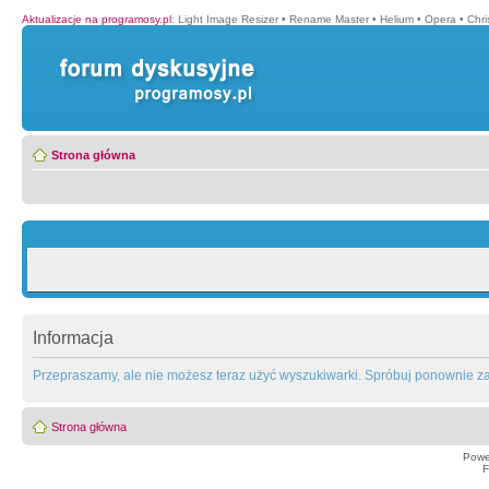
Aktualizacje na programosy.pl
:
Light Image Resizer
•
Rename Master
•
Helium
•
Opera
•
Chr
Strona główna
Informacja
Przepraszamy, ale nie możesz teraz użyć wyszukiwarki. Spróbuj ponownie za 
Strona główna
Powe
F