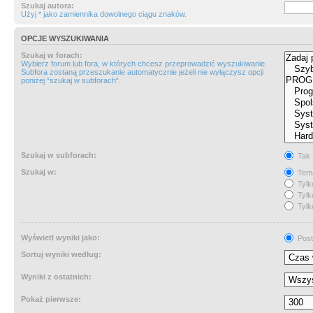
Szukaj autora:
Użyj * jako zamiennika dowolnego ciągu znaków.
OPCJE WYSZUKIWANIA
Szukaj w forach:
Wybierz forum lub fora, w których chcesz przeprowadzić wyszukiwanie.
Subfora zostaną przeszukanie automatycznie jeżeli nie wyłączysz opcji
poniżej “szukaj w subforach“.
Szukaj w subforach:
Tak
Szukaj w:
Tema
Tylk
Tylk
Tylk
Wyświetl wyniki jako:
Post
Sortuj wyniki według:
Wyniki z ostatnich:
Pokaż pierwsze: