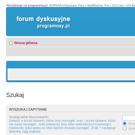
Aktualizacje na programosy.pl
:
SUPERAntiSpyware Free
•
MailWasher Pro
•
GS-Calc
•
GS-B
Strona główna
Szukaj
WYSZUKAJ ZAPYTANIE
Szukaj słów kluczowych:
Umieść
+
przed słowem, które musi wystąpić oraz
-
przed słowem, które
Szuk
nie może wystąpić. Jeśli umieścisz listę słów oddzielonych
|
wewnątrz
nawiasów, tylko jedno ze słów będzie musiało wystąpić. Znak * zastępuje
Szuk
dowolny ciąg znaków.