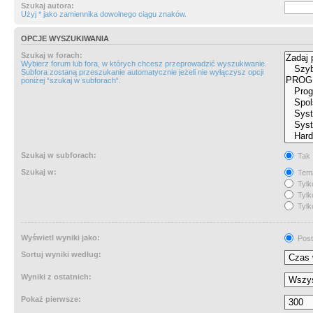
Szukaj autora:
Użyj * jako zamiennika dowolnego ciągu znaków.
OPCJE WYSZUKIWANIA
Szukaj w forach:
Wybierz forum lub fora, w których chcesz przeprowadzić wyszukiwanie.
Subfora zostaną przeszukanie automatycznie jeżeli nie wyłączysz opcji
poniżej “szukaj w subforach“.
Szukaj w subforach:
Tak
Szukaj w:
Tema
Tylk
Tylk
Tylk
Wyświetl wyniki jako:
Post
Sortuj wyniki według:
Wyniki z ostatnich:
Pokaż pierwsze: