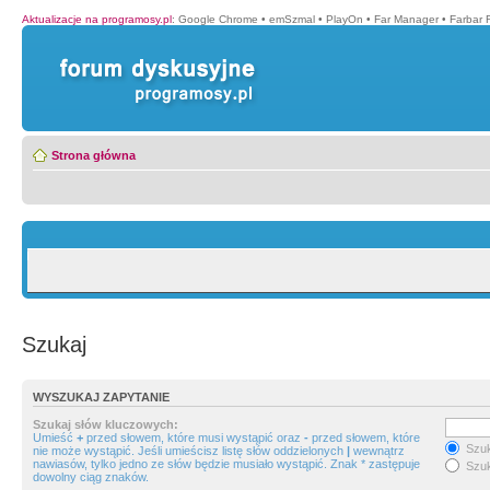
Aktualizacje na programosy.pl
:
Google Chrome
•
emSzmal
•
PlayOn
•
Far Manager
•
Farbar 
Strona główna
Szukaj
WYSZUKAJ ZAPYTANIE
Szukaj słów kluczowych:
Umieść
+
przed słowem, które musi wystąpić oraz
-
przed słowem, które
Szuk
nie może wystąpić. Jeśli umieścisz listę słów oddzielonych
|
wewnątrz
nawiasów, tylko jedno ze słów będzie musiało wystąpić. Znak * zastępuje
Szuk
dowolny ciąg znaków.