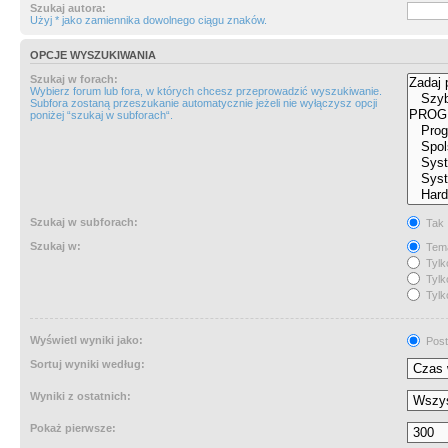
Szukaj autora:
Użyj * jako zamiennika dowolnego ciągu znaków.
OPCJE WYSZUKIWANIA
Szukaj w forach:
Wybierz forum lub fora, w których chcesz przeprowadzić wyszukiwanie.
Subfora zostaną przeszukanie automatycznie jeżeli nie wyłączysz opcji
poniżej “szukaj w subforach“.
Szukaj w subforach:
Tak
Szukaj w:
Tema
Tylk
Tylk
Tylk
Wyświetl wyniki jako:
Post
Sortuj wyniki według:
Wyniki z ostatnich:
Pokaż pierwsze: