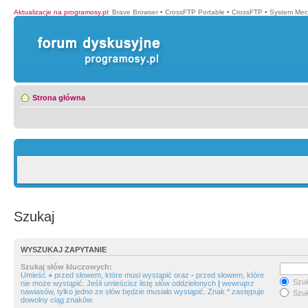
Aktualizacje na programosy.pl
:
Brave Browser
•
CrossFTP Portable
•
CrossFTP
•
System Mec
Strona główna
Szukaj
WYSZUKAJ ZAPYTANIE
Szukaj słów kluczowych:
Umieść
+
przed słowem, które musi wystąpić oraz
-
przed słowem, które
Szuk
nie może wystąpić. Jeśli umieścisz listę słów oddzielonych
|
wewnątrz
nawiasów, tylko jedno ze słów będzie musiało wystąpić. Znak * zastępuje
Szuk
dowolny ciąg znaków.