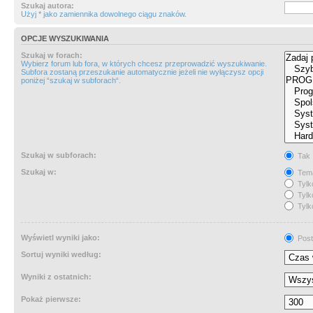
Szukaj autora:
Użyj * jako zamiennika dowolnego ciągu znaków.
OPCJE WYSZUKIWANIA
Szukaj w forach:
Wybierz forum lub fora, w których chcesz przeprowadzić wyszukiwanie.
Subfora zostaną przeszukanie automatycznie jeżeli nie wyłączysz opcji
poniżej “szukaj w subforach“.
Szukaj w subforach:
Tak
Szukaj w:
Tema
Tylk
Tylk
Tylk
Wyświetl wyniki jako:
Post
Sortuj wyniki według:
Wyniki z ostatnich:
Pokaż pierwsze: