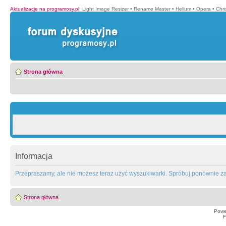
Aktualizacje na programosy.pl
:
Light Image Resizer
•
Rename Master
•
Helium
•
Opera
•
Chr
Strona główna
Informacja
Przepraszamy, ale nie możesz teraz użyć wyszukiwarki. Spróbuj ponownie za 
Strona główna
Powe
F