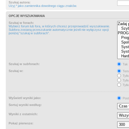
Szukaj autora:
Użyj * jako zamiennika dowolnego ciągu znaków.
OPCJE WYSZUKIWANIA
Szukaj w forach:
Wybierz forum lub fora, w których chcesz przeprowadzić wyszukiwanie.
Subfora zostaną przeszukanie automatycznie jeżeli nie wyłączysz opcji
poniżej “szukaj w subforach“.
Szukaj w subforach:
Tak
Szukaj w:
Tema
Tylk
Tylk
Tylk
Wyświetl wyniki jako:
Post
Sortuj wyniki według:
Wyniki z ostatnich:
Pokaż pierwsze: