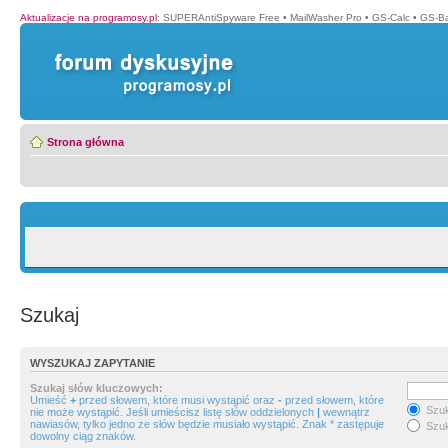
Aktualizacje na programosy.pl
:
SUPERAntiSpyware Free
•
MailWasher Pro
•
GS-Calc
•
GS-B
Strona główna
Szukaj
WYSZUKAJ ZAPYTANIE
Szukaj słów kluczowych:
Umieść
+
przed słowem, które musi wystąpić oraz
-
przed słowem, które
Szuk
nie może wystąpić. Jeśli umieścisz listę słów oddzielonych
|
wewnątrz
nawiasów, tylko jedno ze słów będzie musiało wystąpić. Znak * zastępuje
Szuk
dowolny ciąg znaków.