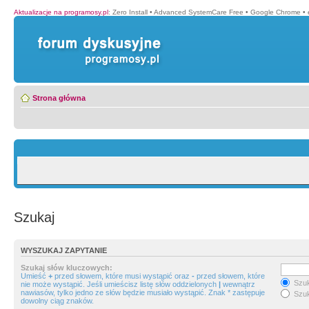
Aktualizacje na programosy.pl
:
Zero Install
•
Advanced SystemCare Free
•
Google Chrome
•
Strona główna
Szukaj
WYSZUKAJ ZAPYTANIE
Szukaj słów kluczowych:
Umieść
+
przed słowem, które musi wystąpić oraz
-
przed słowem, które
Szuk
nie może wystąpić. Jeśli umieścisz listę słów oddzielonych
|
wewnątrz
nawiasów, tylko jedno ze słów będzie musiało wystąpić. Znak * zastępuje
Szuk
dowolny ciąg znaków.