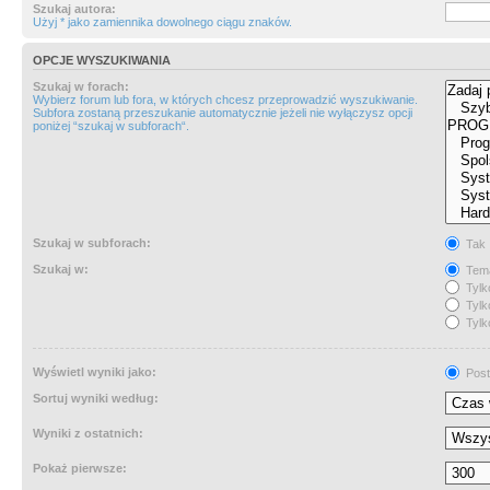
Szukaj autora:
Użyj * jako zamiennika dowolnego ciągu znaków.
OPCJE WYSZUKIWANIA
Szukaj w forach:
Wybierz forum lub fora, w których chcesz przeprowadzić wyszukiwanie.
Subfora zostaną przeszukanie automatycznie jeżeli nie wyłączysz opcji
poniżej “szukaj w subforach“.
Szukaj w subforach:
Tak
Szukaj w:
Tema
Tylk
Tylk
Tylk
Wyświetl wyniki jako:
Post
Sortuj wyniki według:
Wyniki z ostatnich:
Pokaż pierwsze: