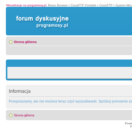
Aktualizacje na programosy.pl
:
Brave Browser
•
CrossFTP Portable
•
CrossFTP
•
System Mec
Strona główna
Informacja
Przepraszamy, ale nie możesz teraz użyć wyszukiwarki. Spróbuj ponownie za 
Strona główna
Powe
F