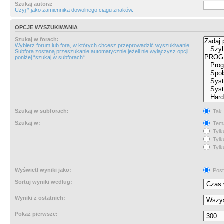
Szukaj autora:
Użyj * jako zamiennika dowolnego ciągu znaków.
OPCJE WYSZUKIWANIA
Szukaj w forach:
Wybierz forum lub fora, w których chcesz przeprowadzić wyszukiwanie.
Subfora zostaną przeszukanie automatycznie jeżeli nie wyłączysz opcji
poniżej “szukaj w subforach“.
Szukaj w subforach:
Tak
Szukaj w:
Tema
Tylk
Tylk
Tylk
Wyświetl wyniki jako:
Post
Sortuj wyniki według:
Wyniki z ostatnich:
Pokaż pierwsze: