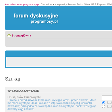
Aktualizacje na programosy.pl
:
Chromium
•
Kaspersky Rescue Disk
•
Vim
•
USB Raptor
•
Web
Strona główna
Szukaj
WYSZUKAJ ZAPYTANIE
Szukaj słów kluczowych:
Umieść
+
przed słowem, które musi wystąpić oraz
-
przed słowem, które
Szuk
nie może wystąpić. Jeśli umieścisz listę słów oddzielonych
|
wewnątrz
nawiasów, tylko jedno ze słów będzie musiało wystąpić. Znak * zastępuje
Szuk
dowolny ciąg znaków.