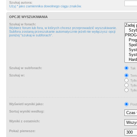
Szukaj autora:
Użyj * jako zamiennika dowolnego ciągu znaków.
OPCJE WYSZUKIWANIA
Szukaj w forach:
Wybierz forum lub fora, w których chcesz przeprowadzić wyszukiwanie.
Subfora zostaną przeszukanie automatycznie jeżeli nie wyłączysz opcji
poniżej “szukaj w subforach“.
Szukaj w subforach:
Tak
Szukaj w:
Tema
Tylk
Tylk
Tylk
Wyświetl wyniki jako:
Post
Sortuj wyniki według:
Wyniki z ostatnich:
Pokaż pierwsze: