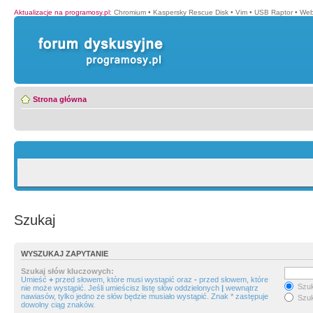
Aktualizacje na programosy.pl
:
Chromium
•
Kaspersky Rescue Disk
•
Vim
•
USB Raptor
•
Web
Strona główna
Szukaj
WYSZUKAJ ZAPYTANIE
Szukaj słów kluczowych:
Umieść
+
przed słowem, które musi wystąpić oraz
-
przed słowem, które
Szuk
nie może wystąpić. Jeśli umieścisz listę słów oddzielonych
|
wewnątrz
nawiasów, tylko jedno ze słów będzie musiało wystąpić. Znak * zastępuje
Szuk
dowolny ciąg znaków.