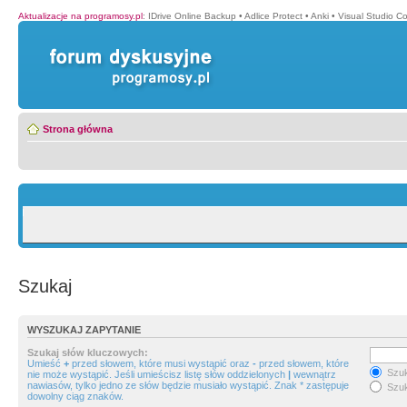
Aktualizacje na programosy.pl
:
IDrive Online Backup
•
Adlice Protect
•
Anki
•
Visual Studio C
Strona główna
Szukaj
WYSZUKAJ ZAPYTANIE
Szukaj słów kluczowych:
Umieść
+
przed słowem, które musi wystąpić oraz
-
przed słowem, które
Szuk
nie może wystąpić. Jeśli umieścisz listę słów oddzielonych
|
wewnątrz
nawiasów, tylko jedno ze słów będzie musiało wystąpić. Znak * zastępuje
Szuk
dowolny ciąg znaków.