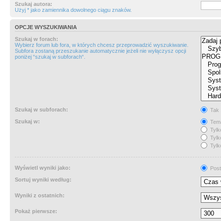
Szukaj autora:
Użyj * jako zamiennika dowolnego ciągu znaków.
OPCJE WYSZUKIWANIA
Szukaj w forach:
Wybierz forum lub fora, w których chcesz przeprowadzić wyszukiwanie.
Subfora zostaną przeszukanie automatycznie jeżeli nie wyłączysz opcji
poniżej “szukaj w subforach“.
Szukaj w subforach:
Tak
Szukaj w:
Tema
Tylk
Tylk
Tylk
Wyświetl wyniki jako:
Post
Sortuj wyniki według:
Wyniki z ostatnich:
Pokaż pierwsze: