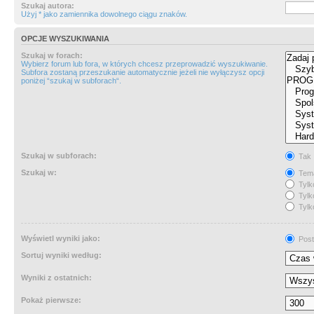
Szukaj autora:
Użyj * jako zamiennika dowolnego ciągu znaków.
OPCJE WYSZUKIWANIA
Szukaj w forach:
Wybierz forum lub fora, w których chcesz przeprowadzić wyszukiwanie.
Subfora zostaną przeszukanie automatycznie jeżeli nie wyłączysz opcji
poniżej “szukaj w subforach“.
Szukaj w subforach:
Tak
Szukaj w:
Tema
Tylk
Tylk
Tylk
Wyświetl wyniki jako:
Post
Sortuj wyniki według:
Wyniki z ostatnich:
Pokaż pierwsze: