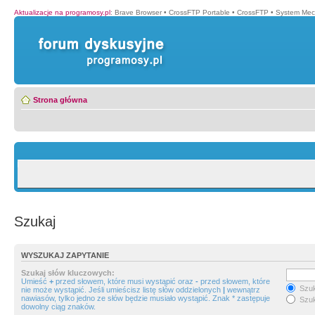
Aktualizacje na programosy.pl
:
Brave Browser
•
CrossFTP Portable
•
CrossFTP
•
System Mec
Strona główna
Szukaj
WYSZUKAJ ZAPYTANIE
Szukaj słów kluczowych:
Umieść
+
przed słowem, które musi wystąpić oraz
-
przed słowem, które
Szuk
nie może wystąpić. Jeśli umieścisz listę słów oddzielonych
|
wewnątrz
nawiasów, tylko jedno ze słów będzie musiało wystąpić. Znak * zastępuje
Szuk
dowolny ciąg znaków.