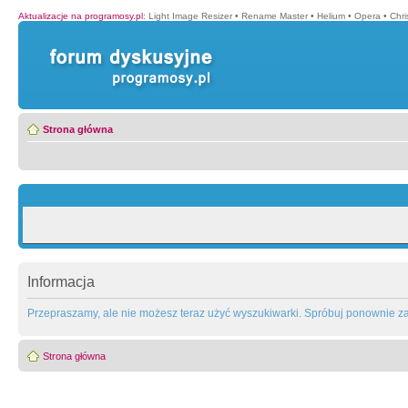
Aktualizacje na programosy.pl
:
Light Image Resizer
•
Rename Master
•
Helium
•
Opera
•
Chr
Strona główna
Informacja
Przepraszamy, ale nie możesz teraz użyć wyszukiwarki. Spróbuj ponownie za 
Strona główna