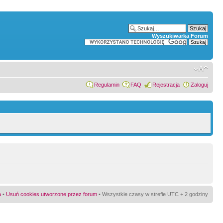
Wyszukiwarka Forum
Regulamin
FAQ
Rejestracja
Zaloguj
a
•
Usuń cookies utworzone przez forum
• Wszystkie czasy w strefie UTC + 2 godziny