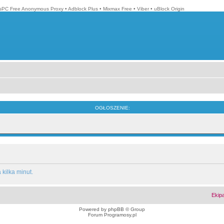
isPC Free Anonymous Proxy
•
Adblock Plus
•
Mixmax Free
•
Viber
•
uBlock Origin
OGŁOSZENIE:
kilka minut.
Ekip
Powered by
phpBB
© Group
Forum Programosy.pl