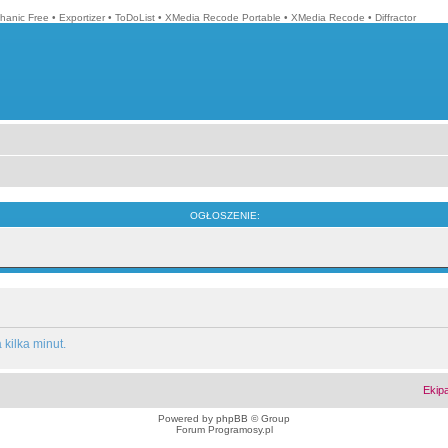
hanic Free
•
Exportizer
•
ToDoList
•
XMedia Recode Portable
•
XMedia Recode
•
Diffractor
OGŁOSZENIE:
kilka minut.
Ekip
Powered by
phpBB
© Group
Forum Programosy.pl