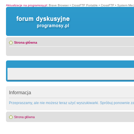
Aktualizacje na programosy.pl
:
Brave Browser
•
CrossFTP Portable
•
CrossFTP
•
System Mec
Strona główna
Informacja
Przepraszamy, ale nie możesz teraz użyć wyszukiwarki. Spróbuj ponownie za 
Strona główna