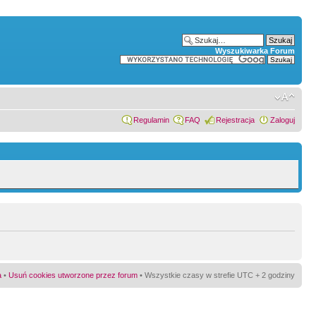
Wyszukiwarka Forum
Regulamin
FAQ
Rejestracja
Zaloguj
a
•
Usuń cookies utworzone przez forum
• Wszystkie czasy w strefie UTC + 2 godziny