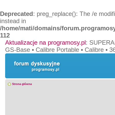
Deprecated
: preg_replace(): The /e modif
instead in
/home/mati/domains/forum.programosy
112
Aktualizacje na programosy.pl
:
SUPERAn
GS-Base
•
Calibre Portable
•
Calibre
•
36
Strona główna